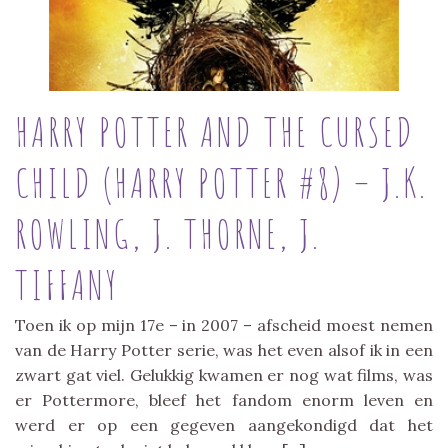
HARRY POTTER AND THE CURSED
CHILD (HARRY POTTER #8) – J.K.
ROWLING, J. THORNE, J.
TIFFANY
Toen ik op mijn 17e – in 2007 – afscheid moest nemen
van de Harry Potter serie, was het even alsof ik in een
zwart gat viel. Gelukkig kwamen er nog wat films, was
er Pottermore, bleef het fandom enorm leven en
werd er op een gegeven aangekondigd dat het