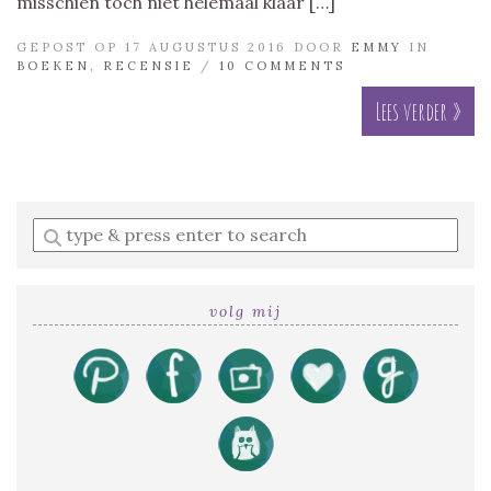
misschien toch niet helemaal klaar […]
GEPOST OP 17 AUGUSTUS 2016 DOOR
EMMY
IN
BOEKEN
,
RECENSIE
/
10 COMMENTS
Lees verder »
Enter
a
search
query
volg mij