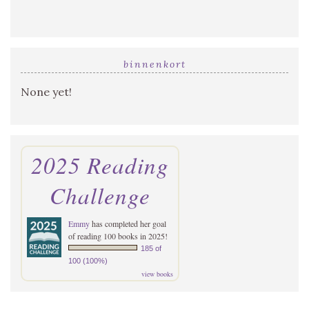
binnenkort
None yet!
2025 Reading
Challenge
Emmy
has completed her goal
of reading 100 books in 2025!
185 of
100 (100%)
view books