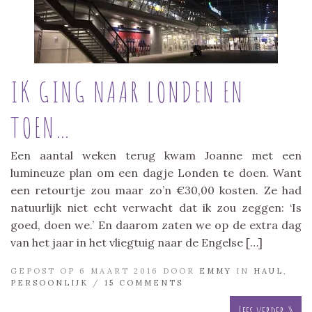
IK GING NAAR LONDEN EN
TOEN…
Een aantal weken terug kwam Joanne met een
lumineuze plan om een dagje Londen te doen. Want
een retourtje zou maar zo’n €30,00 kosten. Ze had
natuurlijk niet echt verwacht dat ik zou zeggen: ‘Is
goed, doen we.’ En daarom zaten we op de extra dag
van het jaar in het vliegtuig naar de Engelse […]
GEPOST OP 6 MAART 2016 DOOR
EMMY
IN
HAUL
,
PERSOONLIJK
/
15 COMMENTS
Lees verder »