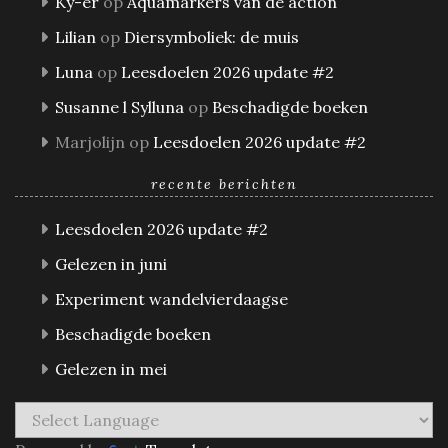
Ky-er
op
Aquamarkers van de action
Lilian
op
Diersymboliek: de muis
Luna
op
Leesdoelen 2026 update #2
Susanne l Sylluna
op
Beschadigde boeken
Marjolijn
op
Leesdoelen 2026 update #2
recente berichten
Leesdoelen 2026 update #2
Gelezen in juni
Experiment wandelvierdaagse
Beschadigde boeken
Gelezen in mei