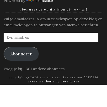
Powered by
Translate
abonneer je op dit blog via e-mail
Vul je emailadres in om in te schrijven op deze blog en
emailmeldingen te ontvangen van nieuwe berichten.
E-
mailadres
Abonneren
Voeg je bij 1.301 andere abonnees
copyright © 2026 zon en maan. kvk nummer 56155816
tweak me theme
by
nose graze