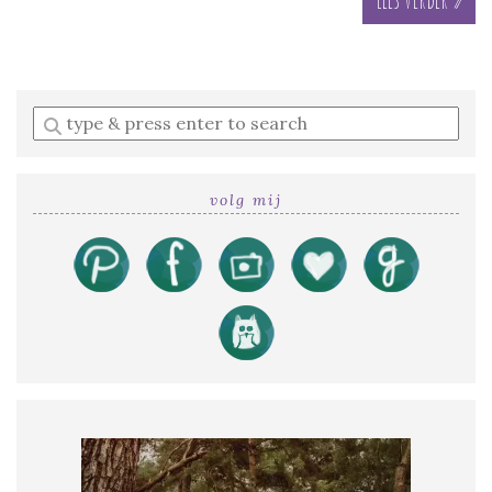
Enter
a
search
query
volg mij