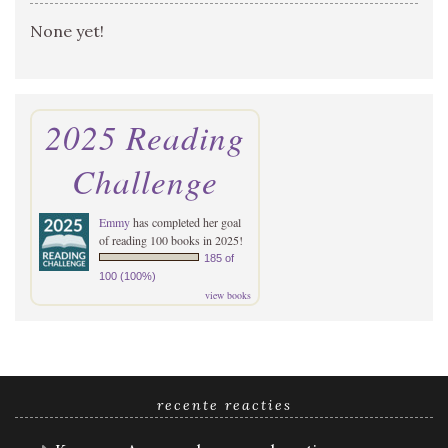
None yet!
2025 Reading
Challenge
Emmy
has completed her goal
of reading 100 books in 2025!
185 of
100 (100%)
view books
recente reacties