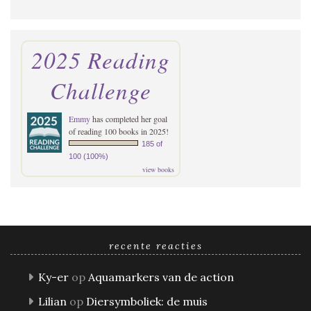
2025 Reading
Challenge
Emmy
has completed her goal
of reading 100 books in 2025!
185 of
100 (100%)
view books
recente reacties
Ky-er
op
Aquamarkers van de action
Lilian
op
Diersymboliek: de muis