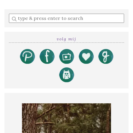
Enter
a
search
query
volg mij