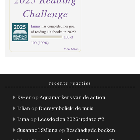
Challenge
Emmy
has completed her goal
of reading 100 books in 2025!
185 of
100 (100%)
view books
recente reacties
Ky-er
op
Aquamarkers van de action
Lilian
op
Diersymboliek: de muis
Luna
op
Leesdoelen 2026 update #2
Susanne l Sylluna
op
Beschadigde boeken