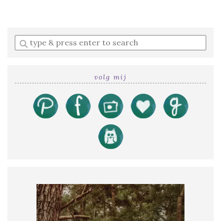
Enter
a
search
query
volg mij