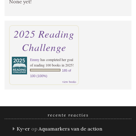
None yet!
2025 Reading
Challenge
Emmy
has completed her goal
of reading 100 books in 2025!
185 of
100 (100%)
view books
recente reacties
Ky-er
op
Aquamarkers van de action