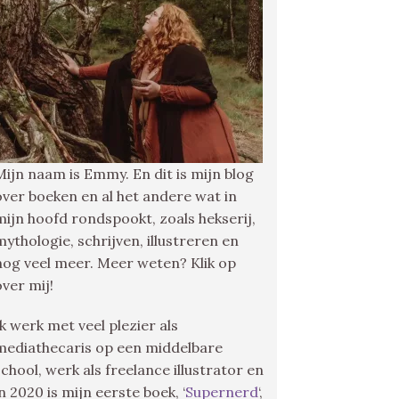
Mijn naam is Emmy. En dit is mijn blog
over boeken en al het andere wat in
mijn hoofd rondspookt, zoals hekserij,
mythologie, schrijven, illustreren en
nog veel meer. Meer weten? Klik op
over mij!
Ik werk met veel plezier als
mediathecaris op een middelbare
school, werk als freelance illustrator en
in 2020 is mijn eerste boek, ‘
Supernerd
‘,