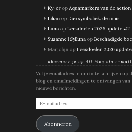
Ky-er
op
Aquamarkers van de action
Lilian
op
Diersymboliek: de muis
Luna
op
Leesdoelen 2026 update #2
Susanne l Sylluna
op
Beschadigde bo
Marjolijn
op
Leesdoelen 2026 update
abonneer je op dit blog via e-mail
Vul je emailadres in om in te schrijven op 
blog en emailmeldingen te ontvangen van
nieuwe berichten.
E-
mailadres
Abonneren