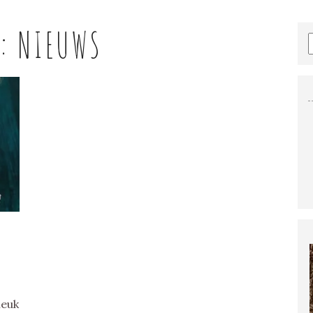
G:
NIEUWS
leuk