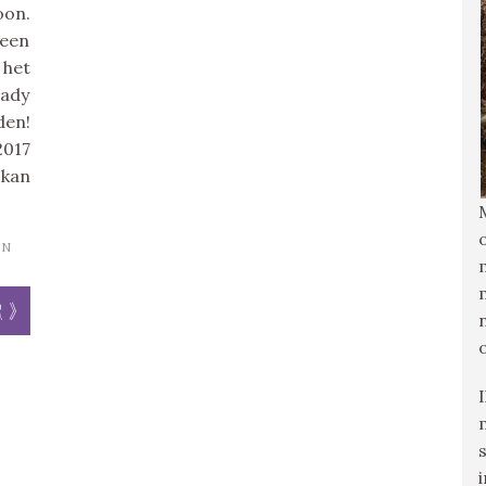
oon.
 een
het
Lady
en!
017
 kan
IN
r »