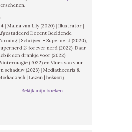
verschenen.
♥
34 | Mama van Lily (2020) | Illustrator |
Afgestudeerd Docent Beeldende
Vorming | Schrijver – Supernerd (2020),
Supernerd 2: forever nerd (2022), Daar
heb ik een drankje voor (2022),
Wintermagie (2022) en Vloek van vuur
en schaduw (2023) | Mediathecaris &
Mediacoach | Lezen | hekserij
Bekijk mijn boeken