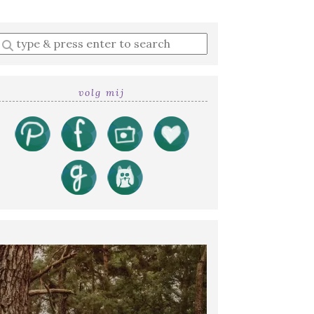
Enter
a
search
query
volg mij