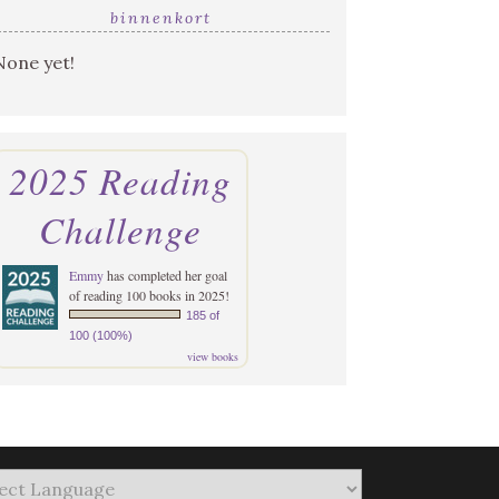
binnenkort
None yet!
2025 Reading
Challenge
Emmy
has completed her goal
of reading 100 books in 2025!
185 of
100 (100%)
view books