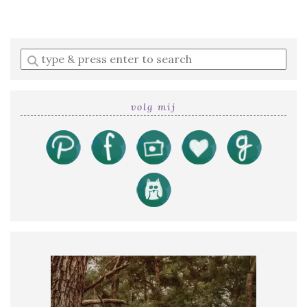
Enter
a
search
query
volg mij