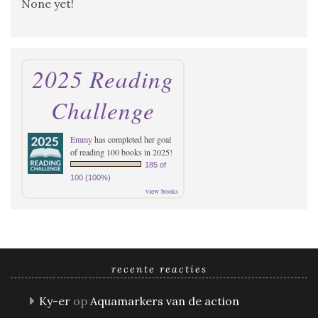
None yet!
2025 Reading
Challenge
Emmy
has completed her goal
of reading 100 books in 2025!
185 of
100 (100%)
view books
recente reacties
Ky-er
op
Aquamarkers van de action