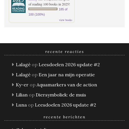
of reading 100 books in 2025!
185 of
100 (100%)
view books
recente reacties
Lalagè
op
Leesdoelen 2026 update #2
Lalagè
op
Een jaar na mijn operatie
Ky-er
op
Aquamarkers van de action
Lilian
op
Diersymboliek: de muis
Luna
op
Leesdoelen 2026 update #2
recente berichten