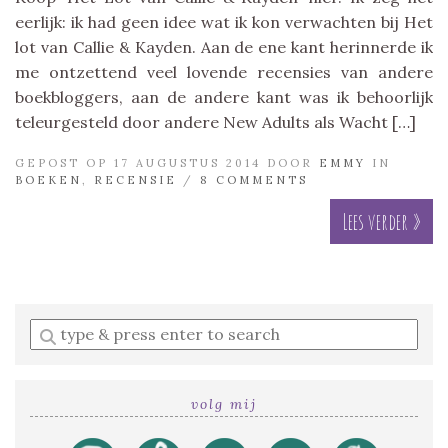
eerlijk: ik had geen idee wat ik kon verwachten bij Het
lot van Callie & Kayden. Aan de ene kant herinnerde ik
me ontzettend veel lovende recensies van andere
boekbloggers, aan de andere kant was ik behoorlijk
teleurgesteld door andere New Adults als Wacht […]
GEPOST OP 17 AUGUSTUS 2014 DOOR
EMMY
IN
BOEKEN
,
RECENSIE
/
8 COMMENTS
Lees verder »
Enter
a
search
query
volg mij