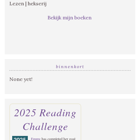
Lezen | hekserij
Bekijk mijn boeken
binnenkort
None yet!
2025 Reading
Challenge
Emmy
has completed her goal