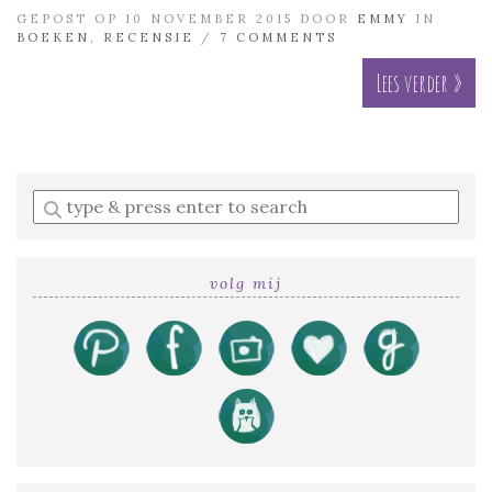
GEPOST OP 10 NOVEMBER 2015 DOOR
EMMY
IN
BOEKEN
,
RECENSIE
/
7 COMMENTS
Lees verder »
Enter
a
search
query
volg mij