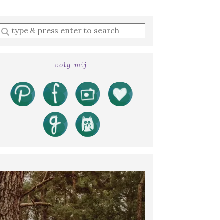
Enter
a
search
query
volg mij