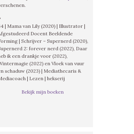
verschenen.
♥
34 | Mama van Lily (2020) | Illustrator |
Afgestudeerd Docent Beeldende
Vorming | Schrijver – Supernerd (2020),
Supernerd 2: forever nerd (2022), Daar
heb ik een drankje voor (2022),
Wintermagie (2022) en Vloek van vuur
en schaduw (2023) | Mediathecaris &
Mediacoach | Lezen | hekserij
Bekijk mijn boeken