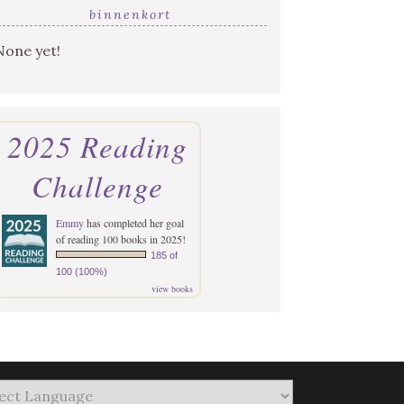
binnenkort
None yet!
2025 Reading
Challenge
Emmy
has completed her goal
of reading 100 books in 2025!
185 of
100 (100%)
view books