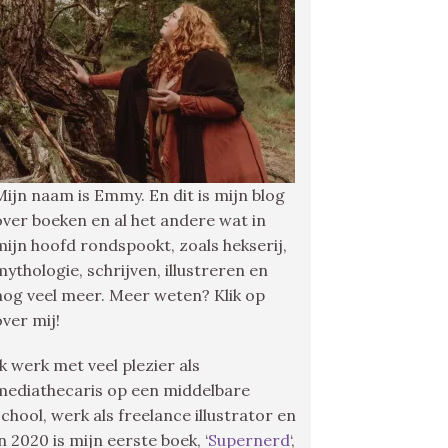
Mijn naam is Emmy. En dit is mijn blog
over boeken en al het andere wat in
mijn hoofd rondspookt, zoals hekserij,
mythologie, schrijven, illustreren en
nog veel meer. Meer weten? Klik op
over mij!
Ik werk met veel plezier als
mediathecaris op een middelbare
school, werk als freelance illustrator en
in 2020 is mijn eerste boek, ‘
Supernerd
‘,