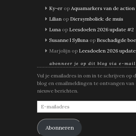
Ky-er
op
Aquamarkers van de action
Lilian
op
Diersymboliek: de muis
Luna
op
Leesdoelen 2026 update #2
Susanne l Sylluna
op
Beschadigde bo
Marjolijn
op
Leesdoelen 2026 update
abonneer je op dit blog via e-mail
Vul je emailadres in om in te schrijven op 
blog en emailmeldingen te ontvangen van
nieuwe berichten.
E-
mailadres
Abonneren