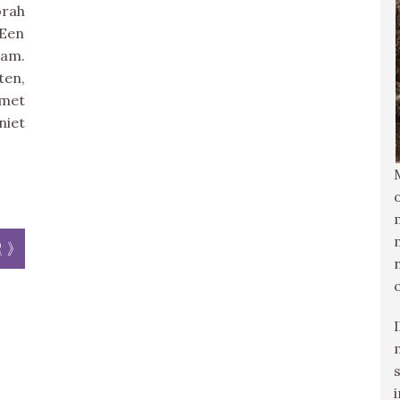
orah
 Een
dam.
ten,
 met
niet
r »