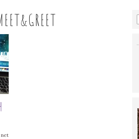
MEET&GREET
H
 net