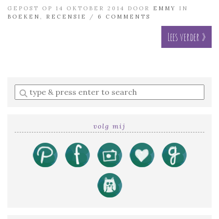
GEPOST OP 14 OKTOBER 2014 DOOR
EMMY
IN
BOEKEN
,
RECENSIE
/
6 COMMENTS
Lees verder »
Enter
a
search
query
volg mij