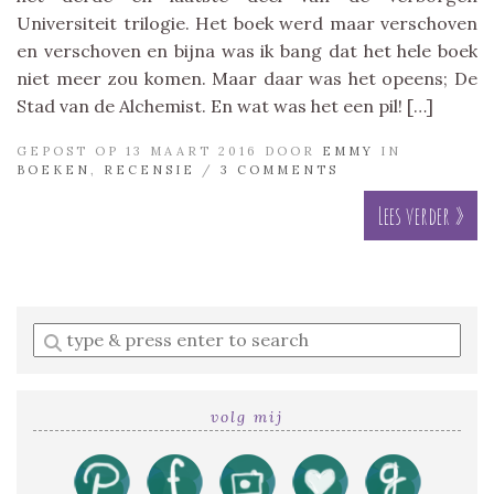
Universiteit trilogie. Het boek werd maar verschoven
en verschoven en bijna was ik bang dat het hele boek
niet meer zou komen. Maar daar was het opeens; De
Stad van de Alchemist. En wat was het een pil! […]
GEPOST OP 13 MAART 2016 DOOR
EMMY
IN
BOEKEN
,
RECENSIE
/
3 COMMENTS
Lees verder »
Enter
a
search
query
volg mij