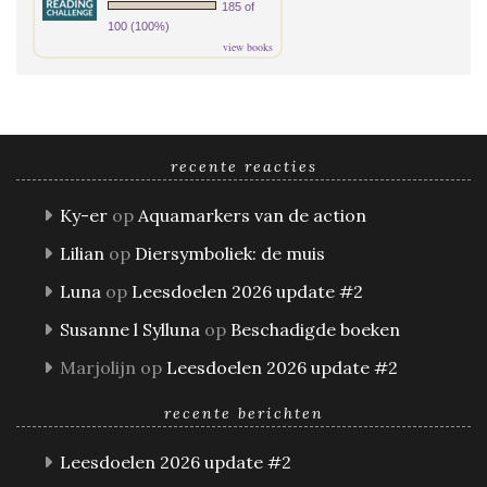
185 of
100 (100%)
view books
recente reacties
Ky-er
op
Aquamarkers van de action
Lilian
op
Diersymboliek: de muis
Luna
op
Leesdoelen 2026 update #2
Susanne l Sylluna
op
Beschadigde boeken
Marjolijn
op
Leesdoelen 2026 update #2
recente berichten
Leesdoelen 2026 update #2