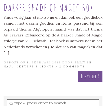
DARKER SHADE OF MAGIC BOX
Sinds vorig jaar stel ik zo nu en dan ook een goodiebox
samen met daarin goodies en items passend bij een
bepaald thema. Afgelopen maand was dat het thema
As Travars, gebaseerd op de A Darker Shade of Magic
trilogie van V.E. Schwab. Het boek is immers net in het
Nederlands verschenen (De kleuren van magie) en dat
[…]
GEPOST OP 11 FEBRUARI 2019 DOOR
EMMY
IN
HAUL
,
LETTERS & LIGHTS
/
2 COMMENTS
Lees verder »
Enter