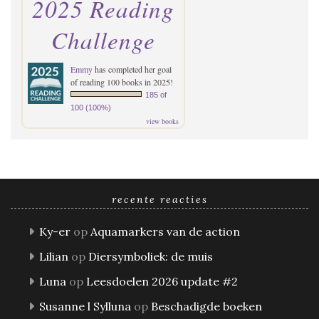
2025 Reading
Challenge
Emmy
has completed her goal
of reading 100 books in 2025!
185 of
100 (100%)
view books
recente reacties
Ky-er
op
Aquamarkers van de action
Lilian
op
Diersymboliek: de muis
Luna
op
Leesdoelen 2026 update #2
Susanne l Sylluna
op
Beschadigde boeken