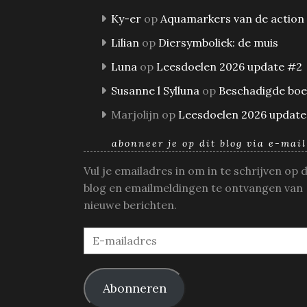
Ky-er
op
Aquamarkers van de action
Lilian
op
Diersymboliek: de muis
Luna
op
Leesdoelen 2026 update #2
Susanne l Sylluna
op
Beschadigde bo
Marjolijn
op
Leesdoelen 2026 update
abonneer je op dit blog via e-mail
Vul je emailadres in om in te schrijven op 
blog en emailmeldingen te ontvangen van
nieuwe berichten.
E-
mailadres
Abonneren