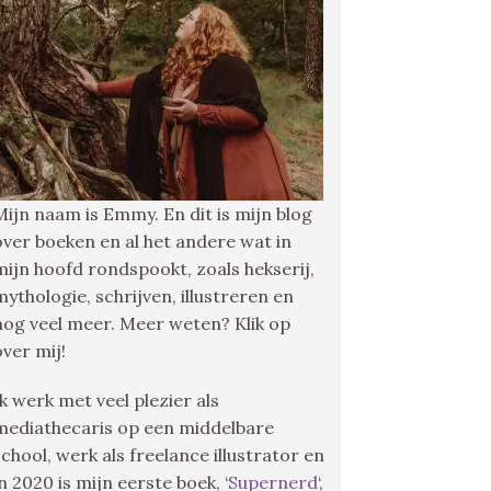
Mijn naam is Emmy. En dit is mijn blog
over boeken en al het andere wat in
mijn hoofd rondspookt, zoals hekserij,
mythologie, schrijven, illustreren en
nog veel meer. Meer weten? Klik op
over mij!
Ik werk met veel plezier als
mediathecaris op een middelbare
school, werk als freelance illustrator en
in 2020 is mijn eerste boek, ‘
Supernerd
‘,