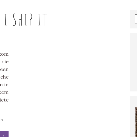
:
I SHIP IT
tkom
 die
 een
che
m in
ekem
iete
IN