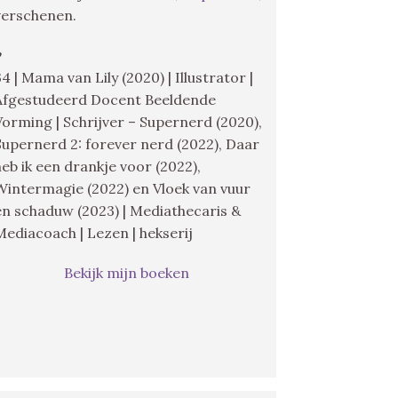
verschenen.
♥
34 | Mama van Lily (2020) | Illustrator |
Afgestudeerd Docent Beeldende
Vorming | Schrijver – Supernerd (2020),
Supernerd 2: forever nerd (2022), Daar
heb ik een drankje voor (2022),
Wintermagie (2022) en Vloek van vuur
en schaduw (2023) | Mediathecaris &
Mediacoach | Lezen | hekserij
Bekijk mijn boeken