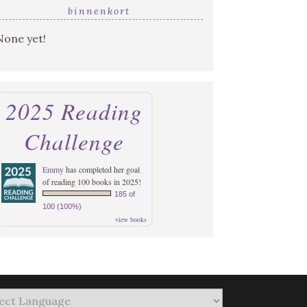
binnenkort
None yet!
2025 Reading
Challenge
Emmy
has completed her goal
of reading 100 books in 2025!
185 of
100 (100%)
view books