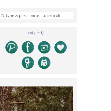
Enter
a
search
query
volg mij