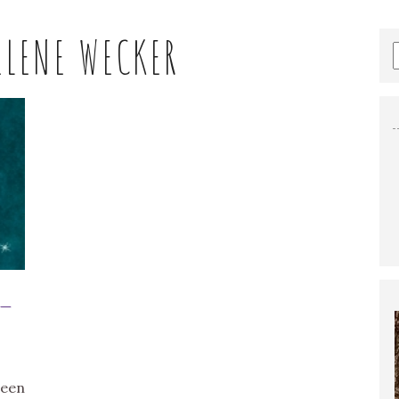
ELENE WECKER
 –
een