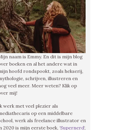
Mijn naam is Emmy. En dit is mijn blog
over boeken en al het andere wat in
mijn hoofd rondspookt, zoals hekserij,
mythologie, schrijven, illustreren en
nog veel meer. Meer weten? Klik op
over mij!
Ik werk met veel plezier als
mediathecaris op een middelbare
school, werk als freelance illustrator en
in 2020 is mijn eerste boek, ‘
Supernerd
‘,