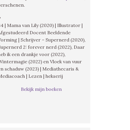
verschenen.
♥
34 | Mama van Lily (2020) | Illustrator |
Afgestudeerd Docent Beeldende
Vorming | Schrijver – Supernerd (2020),
Supernerd 2: forever nerd (2022), Daar
heb ik een drankje voor (2022),
Wintermagie (2022) en Vloek van vuur
en schaduw (2023) | Mediathecaris &
Mediacoach | Lezen | hekserij
Bekijk mijn boeken