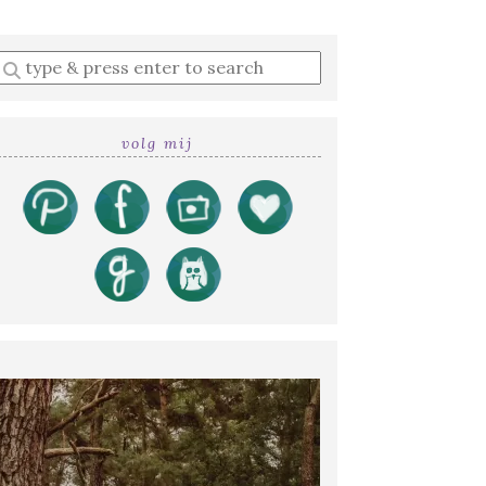
Enter
a
search
query
volg mij