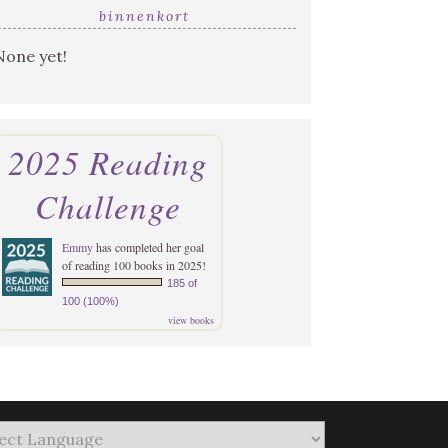
binnenkort
None yet!
2025 Reading
Challenge
Emmy
has completed her goal
of reading 100 books in 2025!
185 of
100 (100%)
view books