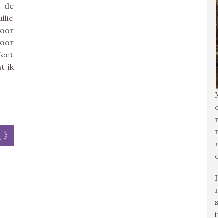
t de
llie
voor
voor
fect
t ik
r »