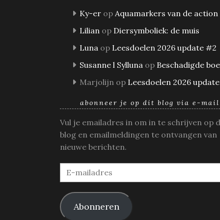
Ky-er
op
Aquamarkers van de action
Lilian
op
Diersymboliek: de muis
Luna
op
Leesdoelen 2026 update #2
Susanne l Sylluna
op
Beschadigde bo
Marjolijn
op
Leesdoelen 2026 update
abonneer je op dit blog via e-mail
Vul je emailadres in om in te schrijven op 
blog en emailmeldingen te ontvangen van
nieuwe berichten.
E-
mailadres
Abonneren