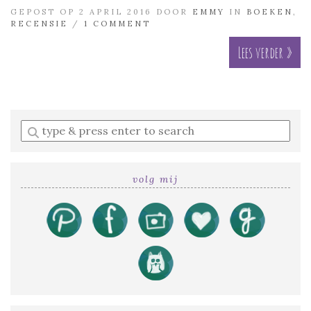
GEPOST OP 2 APRIL 2016 DOOR
EMMY
IN
BOEKEN
,
RECENSIE
/
1 COMMENT
Lees verder »
Enter
a
search
query
volg mij