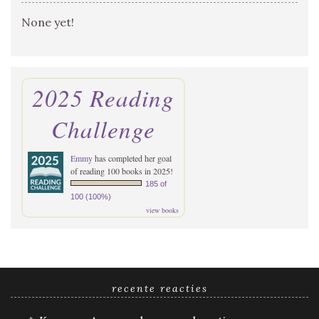
None yet!
2025 Reading
Challenge
Emmy
has completed her goal
of reading 100 books in 2025!
185 of
100 (100%)
view books
recente reacties