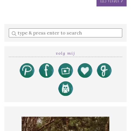
Enter
a
search
query
volg mij