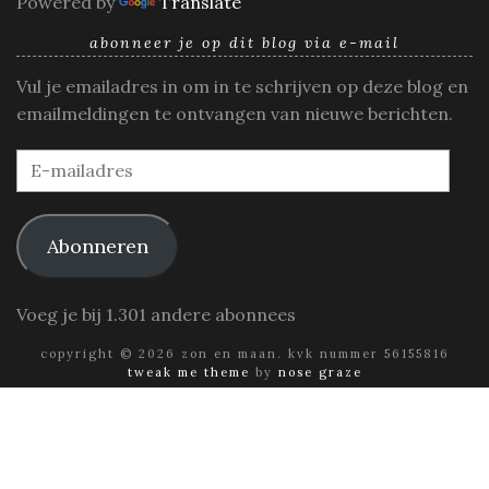
Powered by
Translate
abonneer je op dit blog via e-mail
Vul je emailadres in om in te schrijven op deze blog en
emailmeldingen te ontvangen van nieuwe berichten.
E-
mailadres
Abonneren
Voeg je bij 1.301 andere abonnees
copyright © 2026 zon en maan. kvk nummer 56155816
tweak me theme
by
nose graze