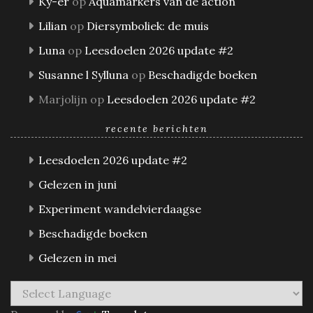
Ky-er
op
Aquamarkers van de action
Lilian
op
Diersymboliek: de muis
Luna
op
Leesdoelen 2026 update #2
Susanne l Sylluna
op
Beschadigde boeken
Marjolijn
op
Leesdoelen 2026 update #2
recente berichten
Leesdoelen 2026 update #2
Gelezen in juni
Experiment wandelvierdaagse
Beschadigde boeken
Gelezen in mei