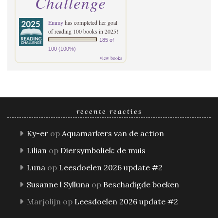
Challenge
Emmy
has completed her goal
of reading 100 books in 2025!
185 of
100 (100%)
view books
recente reacties
Ky-er
op
Aquamarkers van de action
Lilian
op
Diersymboliek: de muis
Luna
op
Leesdoelen 2026 update #2
Susanne l Sylluna
op
Beschadigde boeken
Marjolijn
op
Leesdoelen 2026 update #2