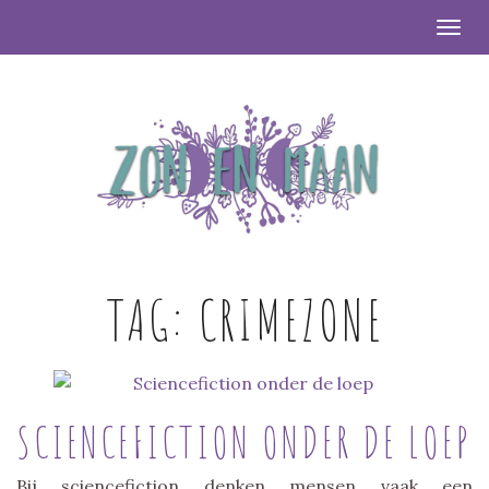
Togg
TAG:
CRIMEZONE
SCIENCEFICTION ONDER DE LOEP
Bij sciencefiction denken mensen vaak een