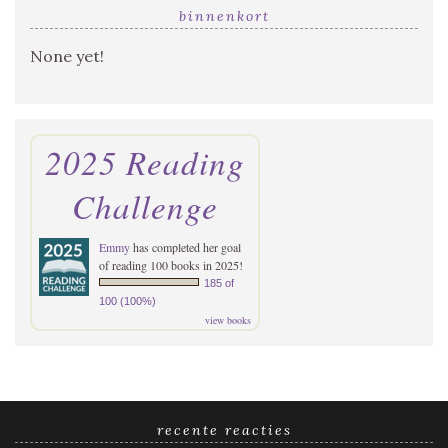
binnenkort
None yet!
2025 Reading
Challenge
Emmy
has completed her goal
of reading 100 books in 2025!
185 of
100 (100%)
view books
recente reacties