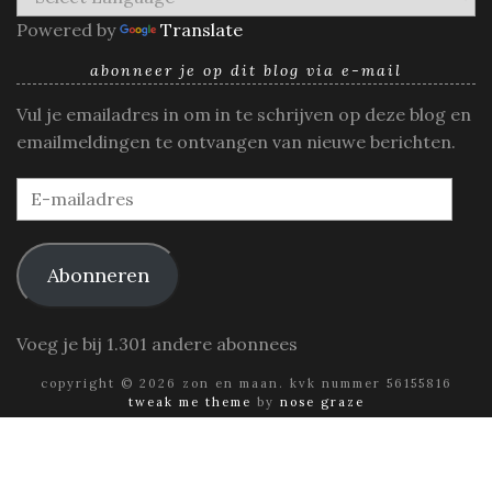
Powered by
Translate
abonneer je op dit blog via e-mail
Vul je emailadres in om in te schrijven op deze blog en
emailmeldingen te ontvangen van nieuwe berichten.
E-
mailadres
Abonneren
Voeg je bij 1.301 andere abonnees
copyright © 2026 zon en maan. kvk nummer 56155816
tweak me theme
by
nose graze