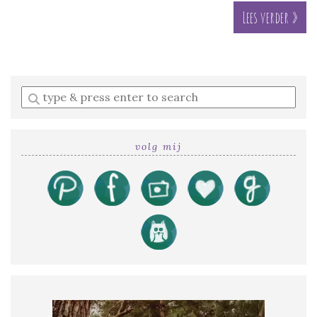
Lees verder »
Enter
a
search
query
volg mij