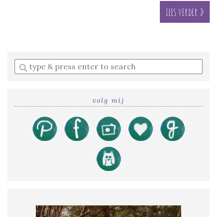
Lees verder »
Enter
a
search
query
volg mij