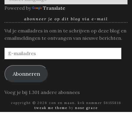
Powered by
Translate
abonneer je op dit blog via e-mail
Vul je emailadres in om in te schrijven op deze blog en
emailmeldingen te ontvangen van nieuwe berichten.
E-
mailadres
Abonneren
Voeg je bij 1.301 andere abonnees
copyright © 2026 zon en maan. kvk nummer 56155816
tweak me theme
by
nose graze