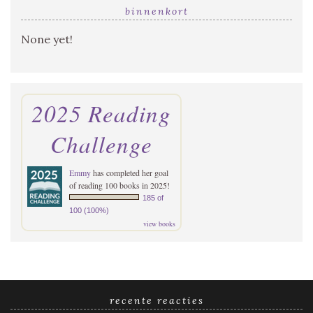
binnenkort
None yet!
2025 Reading
Challenge
Emmy
has completed her goal
of reading 100 books in 2025!
185 of
100 (100%)
view books
recente reacties