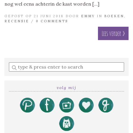
nog wel eens achterin de kast worden […]
GEPOST OP 21 JUNI 2018 DOOR
EMMY
IN
BOEKEN
,
RECENSIE
/
0 COMMENTS
Lees verder »
Enter
a
search
query
volg mij