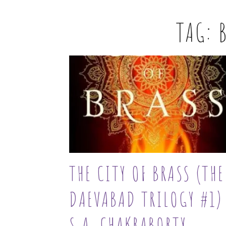
TAG:
THE CITY OF BRASS (THE
DAEVABAD TRILOGY #1)
S.A. CHAKRABORTY