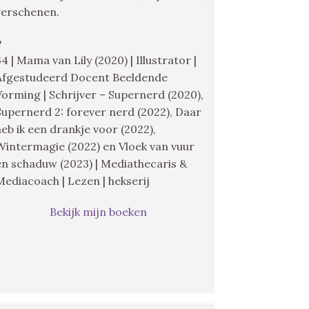
verschenen.
♥
34 | Mama van Lily (2020) | Illustrator |
Afgestudeerd Docent Beeldende
Vorming | Schrijver – Supernerd (2020),
Supernerd 2: forever nerd (2022), Daar
heb ik een drankje voor (2022),
Wintermagie (2022) en Vloek van vuur
en schaduw (2023) | Mediathecaris &
Mediacoach | Lezen | hekserij
Bekijk mijn boeken