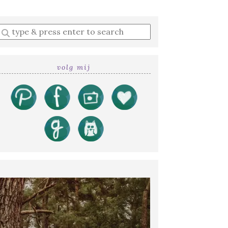
Enter
a
search
query
volg mij