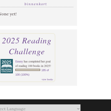
binnenkort
None yet!
2025 Reading
Challenge
Emmy
has completed her goal
of reading 100 books in 2025!
185 of
100 (100%)
view books