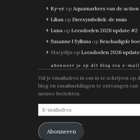
Ky-er
op
Aquamarkers van de action
Lilian
op
Diersymboliek: de muis
Luna
op
Leesdoelen 2026 update #2
Susanne l Sylluna
op
Beschadigde bo
Marjolijn
op
Leesdoelen 2026 update
abonneer je op dit blog via e-mail
Vul je emailadres in om in te schrijven op 
blog en emailmeldingen te ontvangen van
nieuwe berichten.
E-
mailadres
Abonneren