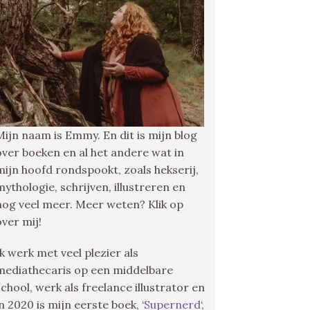
Mijn naam is Emmy. En dit is mijn blog
over boeken en al het andere wat in
mijn hoofd rondspookt, zoals hekserij,
mythologie, schrijven, illustreren en
nog veel meer. Meer weten? Klik op
over mij!
Ik werk met veel plezier als
mediathecaris op een middelbare
school, werk als freelance illustrator en
in 2020 is mijn eerste boek, ‘
Supernerd
‘,