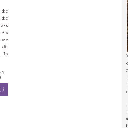
 die
 die
rass
 Als
euze
 dit
. In
MY
S
r »