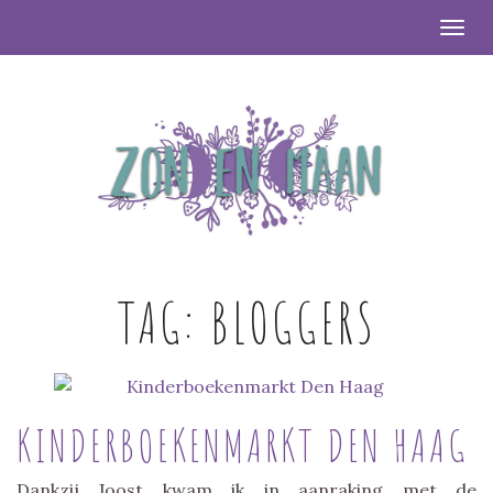
Togg
TAG:
BLOGGERS
KINDERBOEKENMARKT DEN HAAG
Dankzij Joost kwam ik in aanraking met de