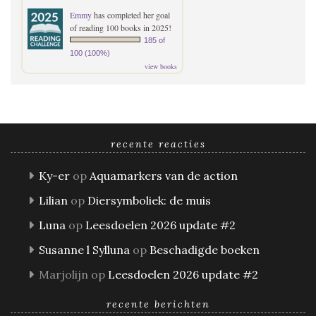
Emmy
has completed her goal
of reading 100 books in 2025!
185 of
100 (100%)
view books
recente reacties
Ky-er
op
Aquamarkers van de action
Lilian
op
Diersymboliek: de muis
Luna
op
Leesdoelen 2026 update #2
Susanne l Sylluna
op
Beschadigde boeken
Marjolijn
op
Leesdoelen 2026 update #2
recente berichten