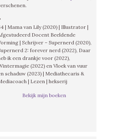
verschenen.
♥
34 | Mama van Lily (2020) | Illustrator |
Afgestudeerd Docent Beeldende
Vorming | Schrijver – Supernerd (2020),
Supernerd 2: forever nerd (2022), Daar
heb ik een drankje voor (2022),
Wintermagie (2022) en Vloek van vuur
en schaduw (2023) | Mediathecaris &
Mediacoach | Lezen | hekserij
Bekijk mijn boeken