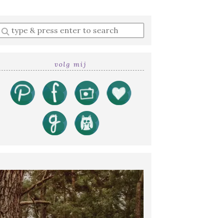
Enter
a
search
query
volg mij