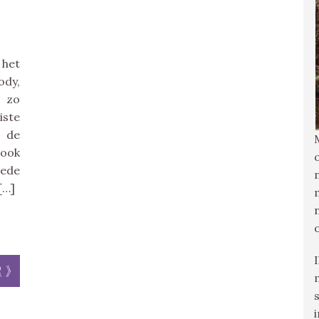
 het
ody,
 zo
iste
 de
 ook
eede
[…]
r »