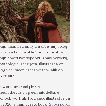
Mijn naam is Emmy. En dit is mijn blog
over boeken en al het andere wat in
mijn hoofd rondspookt, zoals hekserij,
mythologie, schrijven, illustreren en
nog veel meer. Meer weten? Klik op
over mij!
Ik werk met veel plezier als
mediathecaris op een middelbare
school, werk als freelance illustrator en
in 2020 is mijn eerste boek, ‘
Supernerd
‘,