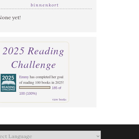
binnenkort
None yet!
2025 Reading
Challenge
Emmy
has completed her goal
of reading 100 books in 2025!
185 of
100 (100%)
view books