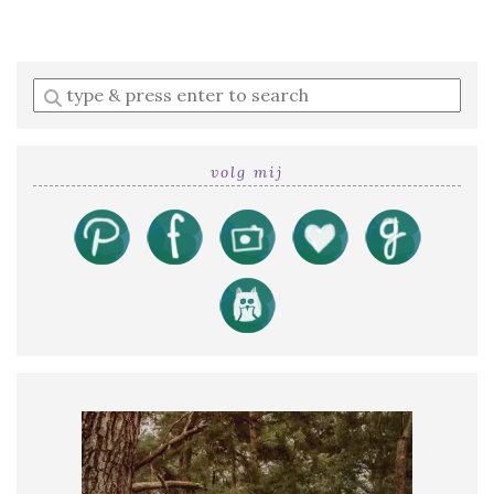
Enter
a
search
query
volg mij