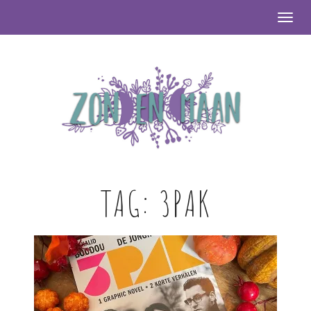
Togg
TAG:
3PAK