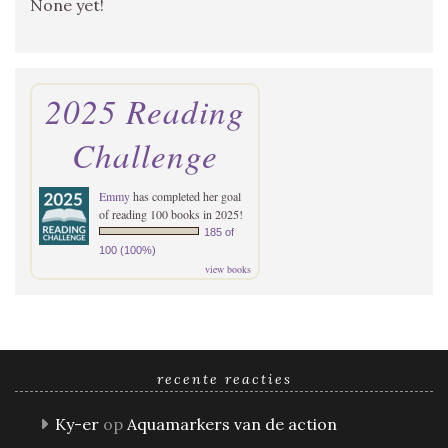
None yet!
2025 Reading
Challenge
Emmy
has completed her goal
of reading 100 books in 2025!
185 of
100 (100%)
view books
recente reacties
Ky-er
op
Aquamarkers van de action