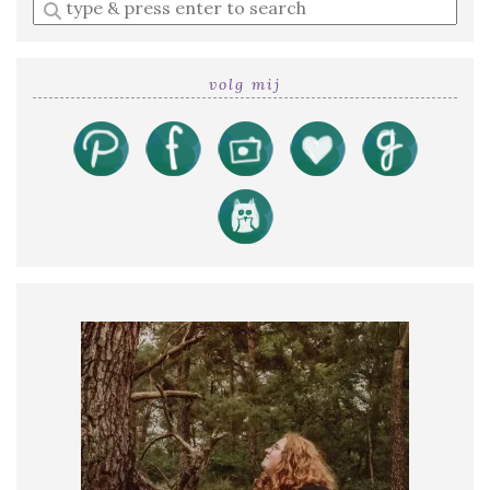
Enter
a
search
query
volg mij