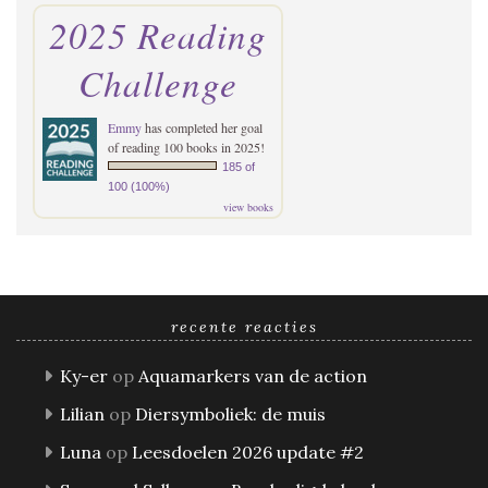
2025 Reading
Challenge
Emmy
has completed her goal
of reading 100 books in 2025!
185 of
100 (100%)
view books
recente reacties
Ky-er
op
Aquamarkers van de action
Lilian
op
Diersymboliek: de muis
Luna
op
Leesdoelen 2026 update #2