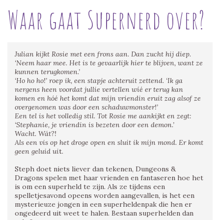
Waar gaat Supernerd over?
Julian kijkt Rosie met een frons aan. Dan zucht hij diep.
‘Neem haar mee. Het is te gevaarlijk hier te blijven, want ze
kunnen terugkomen.’
‘Ho ho ho!’ roep ik, een stapje achteruit zettend. ‘Ik ga
nergens heen voordat jullie vertellen wíé er terug kan
komen en hóé het komt dat mijn vriendin eruit zag alsof ze
overgenomen was door een schaduwmonster!’
Een tel is het volledig stil. Tot Rosie me aankijkt en zegt:
‘Stephanie, je vriendin is bezeten door een demon.’
Wacht. Wát?!
Als een vis op het droge open en sluit ik mijn mond. Er komt
geen geluid ui
t.
Steph doet niets liever dan tekenen, Dungeons &
Dragons spelen met haar vrienden en fantaseren hoe het
is om een superheld te zijn. Als ze tijdens een
spelletjesavond opeens worden aangevallen, is het een
mysterieuze jongen in een superheldenpak die hen er
ongedeerd uit weet te halen. Bestaan superhelden dan