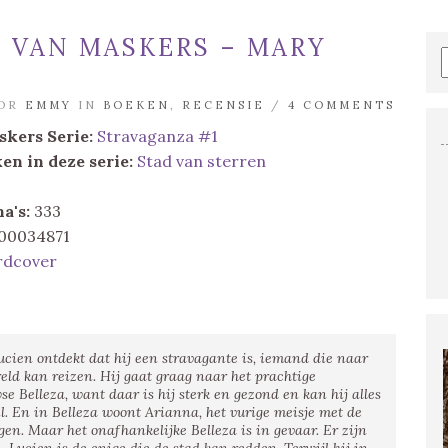
 VAN MASKERS – MARY
OOR
EMMY
IN
BOEKEN
,
RECENSIE
/
4 COMMENTS
skers
Serie:
Stravaganza #1
en in deze serie:
Stad van sterren
a's:
333
00034871
rdcover
cien ontdekt dat hij een stravagante is, iemand die naar
ld kan reizen. Hij gaat graag naar het prachtige
e Belleza, want daar is hij sterk en gezond en kan hij alles
l. En in Belleza woont Arianna, het vurige meisje met de
ogen. Maar het onafhankelijke Belleza is in gevaar. Er zijn