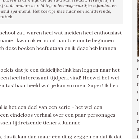
 Lucien is de enige die de stad kan redden. Terwijl hij in
 hij in de andere wereld tegen levensgevaarlijke vijanden én
mend spannend. Het voert je mee naar een schitterende,
antiek.
school zat, waren heel wat meiden heel enthousiast
 manier kwam ik er nooit aan toe om te beginnen
bieb deze boeken heeft staan en ik deze heb kunnen
oek is dat je een duidelijke link kan leggen naar het
k een heel interessant tijdperk vind! Hoewel het wel
een tastbaar beeld wat je kan vormen. Super! Ik heb
l is het een deel van een serie – het wel een
 een eindeloos verhaal over een paar personages,
ussen tijdreizende tieners. Jummie!
n, dus ik kan dan maar één ding zeggen en dat ik dat