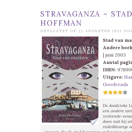
STRAVAGANZA – STAD
HOFFMAN
GEPLAATST OP 22 AUGUSTUS 2013 D
Stad van ma
Andere boek
| juni 2003
Aantal pagin
ISBN:
97890
Uitgave:
Ha
Goodreads
De doodzieke Lu
een andere were
zestiende-eeuws
doen wat hij wi
violetkleurige 