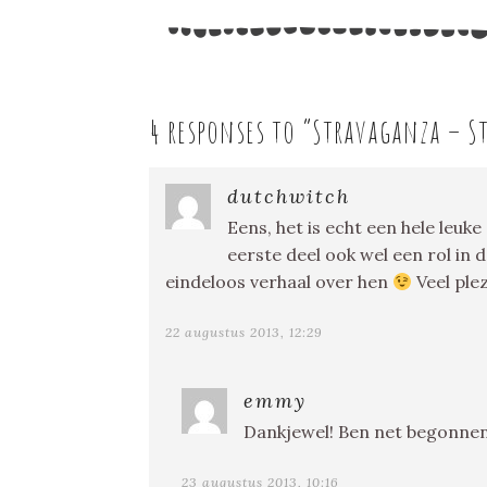
4 responses to “
Stravaganza – S
dutchwitch
Eens, het is echt een hele leuke
eerste deel ook wel een rol in
eindeloos verhaal over hen
Veel plez
22 augustus 2013, 12:29
emmy
Dankjewel! Ben net begonnen
23 augustus 2013, 10:16