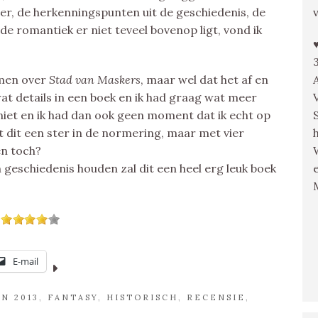
feer, de herkenningspunten uit de geschiedenis, de
de romantiek er niet teveel bovenop ligt, vond ik
emen over
Stad van Maskers
, maar wel dat het af en
 wat details in een boek en ik had graag wat meer
eniet en ik had dan ook geen moment dat ik echt op
st dit een ster in de normering, maar met vier
en toch?
n geschiedenis houden zal dit een heel erg leuk boek
E-mail
N 2013
,
FANTASY
,
HISTORISCH
,
RECENSIE
,