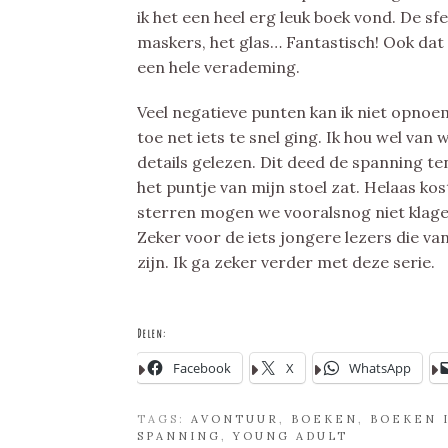
ik het een heel erg leuk boek vond. De s
maskers, het glas… Fantastisch! Ook dat 
een hele verademing.
Veel negatieve punten kan ik niet opno
toe net iets te snel ging. Ik hou wel van
details gelezen. Dit deed de spanning t
het puntje van mijn stoel zat. Helaas ko
sterren mogen we vooralsnog niet klag
Zeker voor de iets jongere lezers die va
zijn. Ik ga zeker verder met deze serie.
Delen:
Facebook
X
WhatsApp
TAGS:
AVONTUUR
,
BOEKEN
,
BOEKEN I
SPANNING
,
YOUNG ADULT