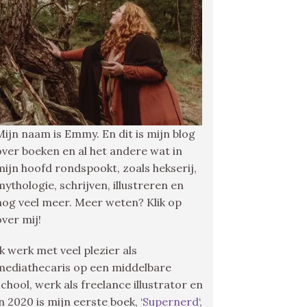
Mijn naam is Emmy. En dit is mijn blog
over boeken en al het andere wat in
mijn hoofd rondspookt, zoals hekserij,
mythologie, schrijven, illustreren en
nog veel meer. Meer weten? Klik op
over mij!
Ik werk met veel plezier als
mediathecaris op een middelbare
school, werk als freelance illustrator en
in 2020 is mijn eerste boek, ‘
Supernerd
‘,