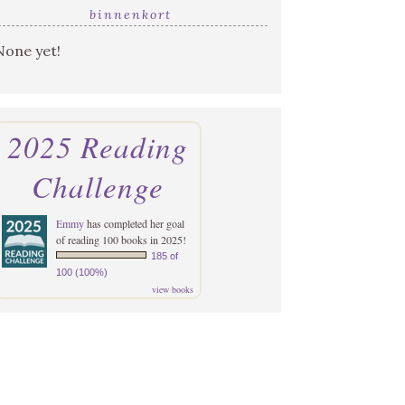
binnenkort
None yet!
2025 Reading
Challenge
Emmy
has completed her goal
of reading 100 books in 2025!
185 of
100 (100%)
view books