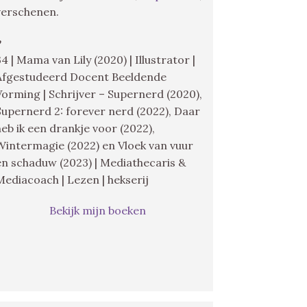
verschenen.
♥
34 | Mama van Lily (2020) | Illustrator |
Afgestudeerd Docent Beeldende
Vorming | Schrijver – Supernerd (2020),
Supernerd 2: forever nerd (2022), Daar
heb ik een drankje voor (2022),
Wintermagie (2022) en Vloek van vuur
en schaduw (2023) | Mediathecaris &
Mediacoach | Lezen | hekserij
Bekijk mijn boeken