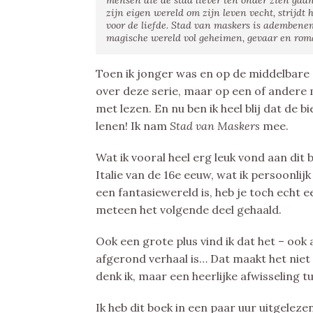
mensen die de stad liever ten onder zien gaan.
zijn eigen wereld om zijn leven vecht, strijdt
voor de liefde. Stad van maskers is adembene
magische wereld vol geheimen, gevaar en rom
Toen ik jonger was en op de middelbare 
over deze serie, maar op een of andere
met lezen. En nu ben ik heel blij dat de 
lenen! Ik nam
Stad van Maskers
mee.
Wat ik vooral heel erg leuk vond aan dit b
Italie van de 16e eeuw, wat ik persoonlij
een fantasiewereld is, heb je toch echt 
meteen het volgende deel gehaald.
Ook een grote plus vind ik dat het – ook a
afgerond verhaal is… Dat maakt het niet
denk ik, maar een heerlijke afwisseling t
Ik heb dit boek in een paar uur uitgeleze