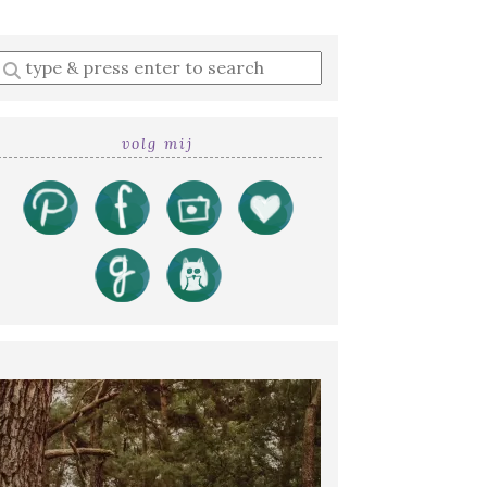
Enter
a
search
query
volg mij