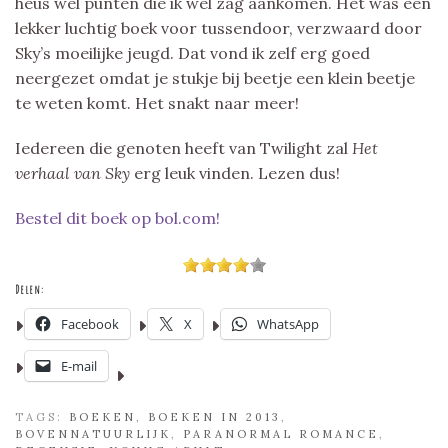
heus wel punten die ik wel zag aankomen. Het was een
lekker luchtig boek voor tussendoor, verzwaard door
Sky’s moeilijke jeugd. Dat vond ik zelf erg goed
neergezet omdat je stukje bij beetje een klein beetje
te weten komt. Het snakt naar meer!
Iedereen die genoten heeft van Twilight zal
Het
verhaal van Sky
erg leuk vinden. Lezen dus!
Bestel dit boek op bol.com!
Delen:
Facebook
X
WhatsApp
E-mail
TAGS:
BOEKEN
,
BOEKEN IN 2013
,
BOVENNATUURLIJK
,
PARANORMAL ROMANCE
,