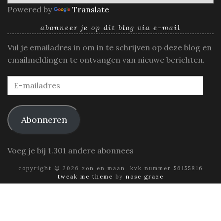
Powered by
Translate
abonneer je op dit blog via e-mail
Vul je emailadres in om in te schrijven op deze blog en
emailmeldingen te ontvangen van nieuwe berichten.
E-
mailadres
Abonneren
Voeg je bij 1.301 andere abonnees
copyright © 2026 zon en maan. kvk nummer 56155816
tweak me theme
by
nose graze