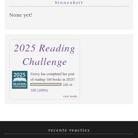
binnenkort
None yet!
2025 Reading
Challenge
Emmy
has completed her goal
of reading 100 books in 2025!
185 of
100 (100%)
view books
recente reacties