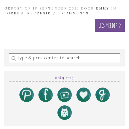
GEPOST OP 18 SEPTEMBER 2021 DOOR
EMMY
IN
BOEKEN
,
RECENSIE
/
0 COMMENTS
Lees verder »
Enter
a
search
query
volg mij