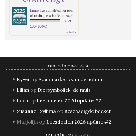
Emmy
has completed her goal
of reading 100 books in 2025!
185 of
100 (100%)
view books
recente reacties
Ky-er
op
Aquamarkers van de action
Lilian
op
Diersymboliek: de muis
Luna
op
Leesdoelen 2026 update #2
Susanne l Sylluna
op
Beschadigde boeken
Marjolijn
op
Leesdoelen 2026 update #2
recente berichten