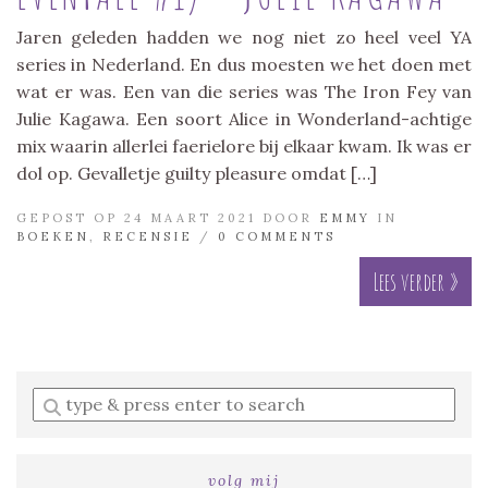
Jaren geleden hadden we nog niet zo heel veel YA
series in Nederland. En dus moesten we het doen met
wat er was. Een van die series was The Iron Fey van
Julie Kagawa. Een soort Alice in Wonderland-achtige
mix waarin allerlei faerielore bij elkaar kwam. Ik was er
dol op. Gevalletje guilty pleasure omdat […]
GEPOST OP 24 MAART 2021 DOOR
EMMY
IN
BOEKEN
,
RECENSIE
/
0 COMMENTS
Lees verder »
Enter
a
search
query
volg mij