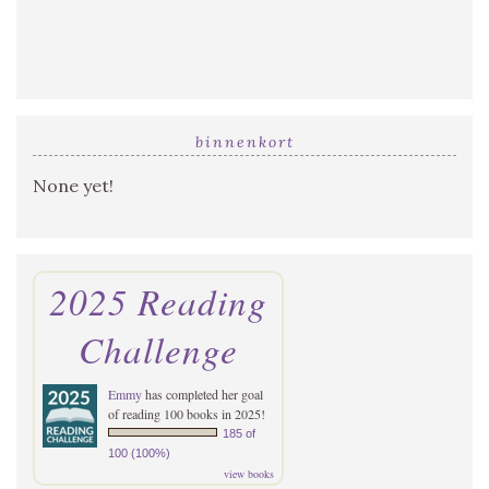
binnenkort
None yet!
2025 Reading
Challenge
Emmy
has completed her goal
of reading 100 books in 2025!
185 of
100 (100%)
view books