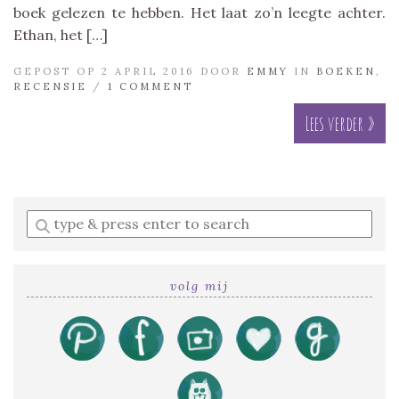
boek gelezen te hebben. Het laat zo’n leegte achter.
Ethan, het […]
GEPOST OP 2 APRIL 2016 DOOR
EMMY
IN
BOEKEN
,
RECENSIE
/
1 COMMENT
Lees verder »
Enter
a
search
query
volg mij