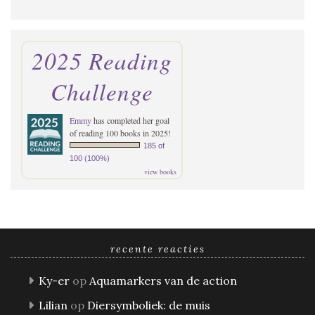
2025 Reading
Challenge
Emmy
has completed her goal
of reading 100 books in 2025!
185 of
100 (100%)
view books
recente reacties
Ky-er
op
Aquamarkers van de action
Lilian
op
Diersymboliek: de muis