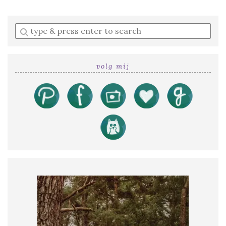
Enter
a
search
query
volg mij