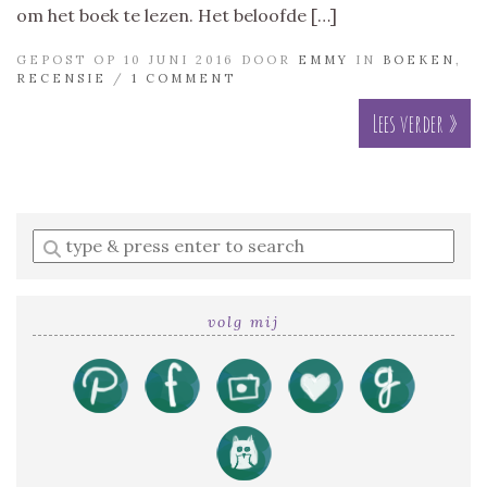
om het boek te lezen. Het beloofde […]
GEPOST OP 10 JUNI 2016 DOOR
EMMY
IN
BOEKEN
,
RECENSIE
/
1 COMMENT
Lees verder »
Enter
a
search
query
volg mij