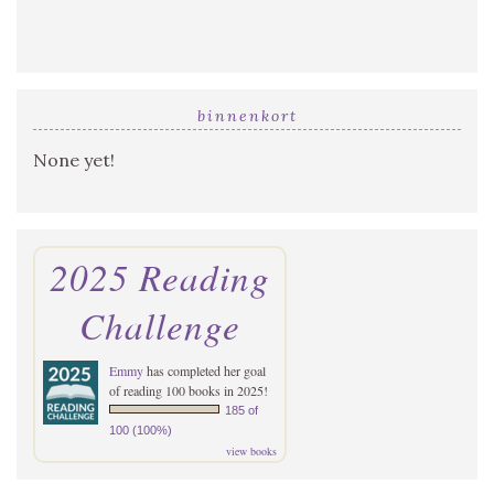
binnenkort
None yet!
2025 Reading
Challenge
Emmy
has completed her goal
of reading 100 books in 2025!
185 of
100 (100%)
view books