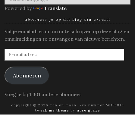
Powered by
Translate
abonneer je op dit blog via e-mail
Vul je emailadres in om in te schrijven op deze blog en
emailmeldingen te ontvangen van nieuwe berichten.
E-
mailadres
Abonneren
Voeg je bij 1.301 andere abonnees
copyright © 2026 zon en maan. kvk nummer 56155816
tweak me theme
by
nose graze