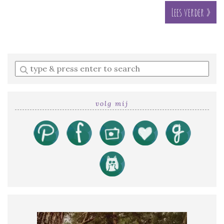
Lees verder »
Enter
a
search
query
volg mij