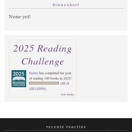
binnenkort
None yet!
2025 Reading
Challenge
Emmy
has completed her goal
of reading 100 books in 2025!
185 of
100 (100%)
view books
recente reacties