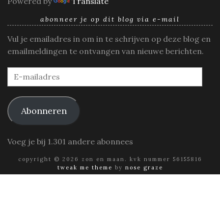
Powered by
Translate
abonneer je op dit blog via e-mail
Vul je emailadres in om in te schrijven op deze blog en
emailmeldingen te ontvangen van nieuwe berichten.
E-
mailadres
Abonneren
Voeg je bij 1.301 andere abonnees
copyright © 2026 zon en maan. kvk nummer 56155816
tweak me theme
by
nose graze