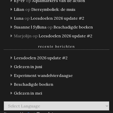
Ky-er
op
Aquamarkers van de action
Lilian
op
Diersymboliek: de muis
Luna
op
Leesdoelen 2026 update #2
Susanne l Sylluna
op
Beschadigde boeken
Marjolijn
op
Leesdoelen 2026 update #2
recente berichten
Leesdoelen 2026 update #2
Gelezen in juni
Experiment wandelvierdaagse
Beschadigde boeken
Gelezen in mei