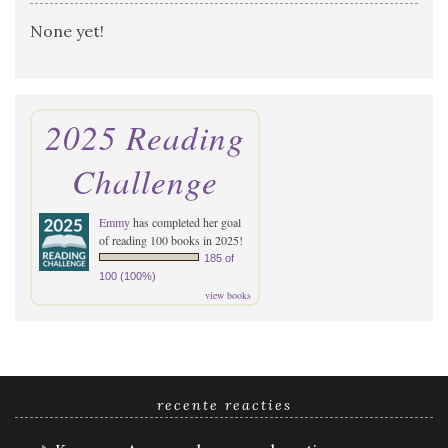
None yet!
2025 Reading
Challenge
Emmy
has completed her goal
of reading 100 books in 2025!
185 of
100 (100%)
view books
recente reacties