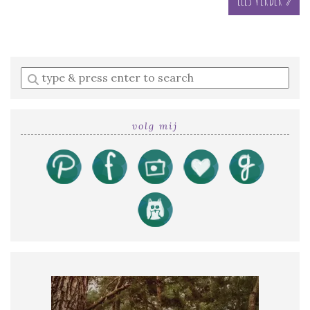
Enter
a
search
query
volg mij