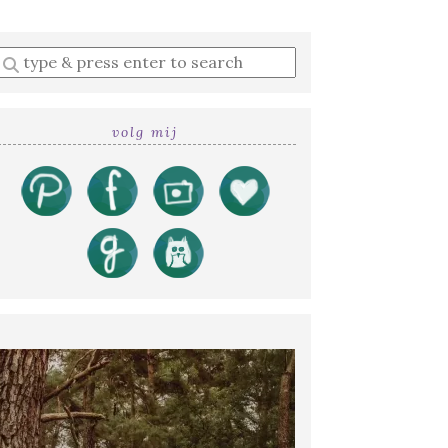
Enter
a
search
query
volg mij