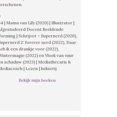
verschenen.
♥
34 | Mama van Lily (2020) | Illustrator |
Afgestudeerd Docent Beeldende
Vorming | Schrijver – Supernerd (2020),
Supernerd 2: forever nerd (2022), Daar
heb ik een drankje voor (2022),
Wintermagie (2022) en Vloek van vuur
en schaduw (2023) | Mediathecaris &
Mediacoach | Lezen | hekserij
Bekijk mijn boeken