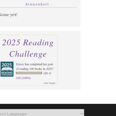
binnenkort
None yet!
2025 Reading
Challenge
Emmy
has completed her goal
of reading 100 books in 2025!
185 of
100 (100%)
view books