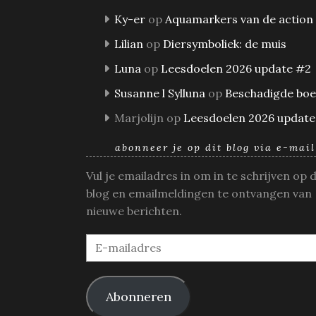
Ky-er
op
Aquamarkers van de action
Lilian
op
Diersymboliek: de muis
Luna
op
Leesdoelen 2026 update #2
Susanne l Sylluna
op
Beschadigde bo
Marjolijn
op
Leesdoelen 2026 update
abonneer je op dit blog via e-mail
Vul je emailadres in om in te schrijven op 
blog en emailmeldingen te ontvangen van
nieuwe berichten.
E-
mailadres
Abonneren