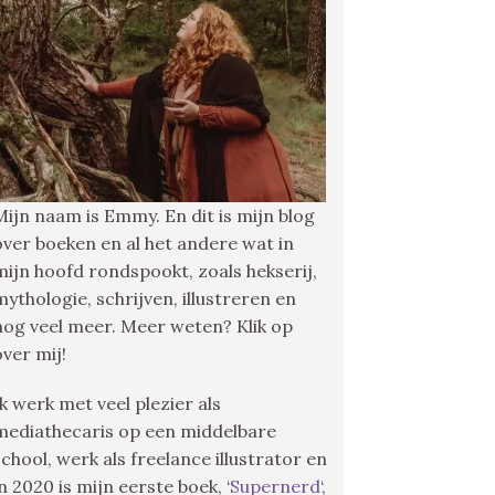
Mijn naam is Emmy. En dit is mijn blog
over boeken en al het andere wat in
mijn hoofd rondspookt, zoals hekserij,
mythologie, schrijven, illustreren en
nog veel meer. Meer weten? Klik op
over mij!
Ik werk met veel plezier als
mediathecaris op een middelbare
school, werk als freelance illustrator en
in 2020 is mijn eerste boek, ‘
Supernerd
‘,