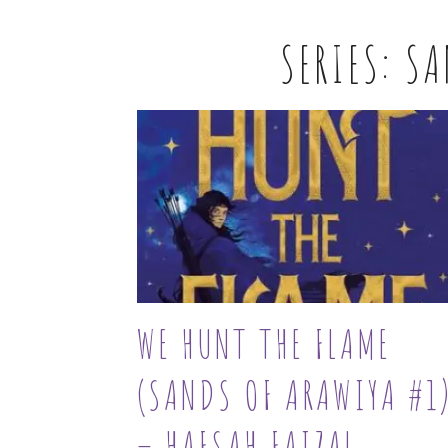
SERIES:
SA
WE HUNT THE FLAME
(SANDS OF ARAWIYA #1
– HAFSAH FAIZAL