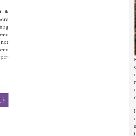
t ik
mers
 nog
 een
 net
 een
pper
r »