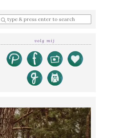
Enter
a
search
query
volg mij