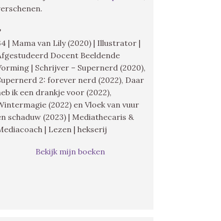
verschenen.
♥
34 | Mama van Lily (2020) | Illustrator |
Afgestudeerd Docent Beeldende
Vorming | Schrijver – Supernerd (2020),
Supernerd 2: forever nerd (2022), Daar
heb ik een drankje voor (2022),
Wintermagie (2022) en Vloek van vuur
en schaduw (2023) | Mediathecaris &
Mediacoach | Lezen | hekserij
Bekijk mijn boeken