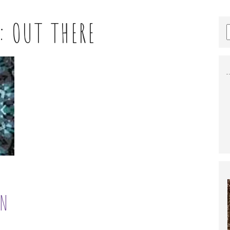
S:
OUT THERE
ON