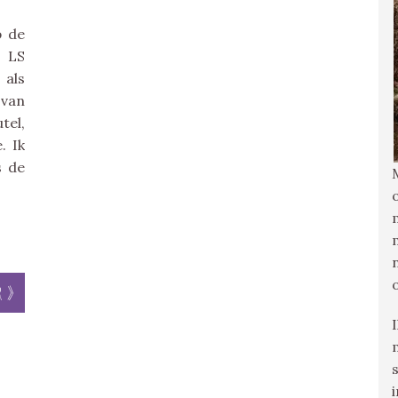
p de
 LS
 als
 van
tel,
. Ik
s de
r »