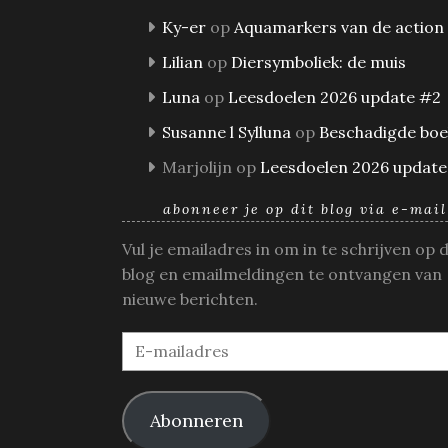
Ky-er
op
Aquamarkers van de action
Lilian
op
Diersymboliek: de muis
Luna
op
Leesdoelen 2026 update #2
Susanne l Sylluna
op
Beschadigde bo
Marjolijn
op
Leesdoelen 2026 update
abonneer je op dit blog via e-mail
Vul je emailadres in om in te schrijven op 
blog en emailmeldingen te ontvangen van
nieuwe berichten.
E-
mailadres
Abonneren