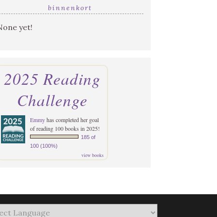
binnenkort
None yet!
2025 Reading
Challenge
Emmy
has completed her goal
of reading 100 books in 2025!
185 of
100 (100%)
view books