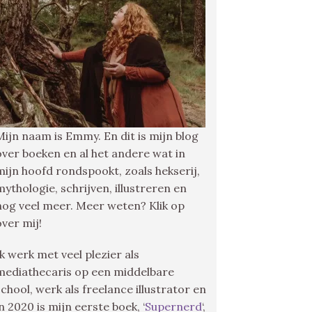
Mijn naam is Emmy. En dit is mijn blog
over boeken en al het andere wat in
mijn hoofd rondspookt, zoals hekserij,
mythologie, schrijven, illustreren en
nog veel meer. Meer weten? Klik op
over mij!
Ik werk met veel plezier als
mediathecaris op een middelbare
school, werk als freelance illustrator en
in 2020 is mijn eerste boek, ‘
Supernerd
‘,