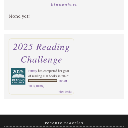
binnenkort
None yet!
2025 Reading
Challenge
Emmy
has completed her goal
of reading 100 books in 2025!
185 of
100 (100%)
view books
recente reacties