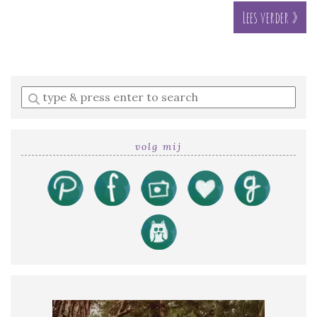
Lees verder »
Enter
a
search
query
volg mij