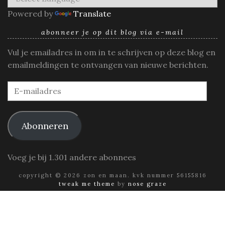
Powered by
Translate
abonneer je op dit blog via e-mail
Vul je emailadres in om in te schrijven op deze blog en
emailmeldingen te ontvangen van nieuwe berichten.
E-
mailadres
Abonneren
Voeg je bij 1.301 andere abonnees
copyright © 2026 zon en maan. kvk nummer 56155816
tweak me theme
by
nose graze