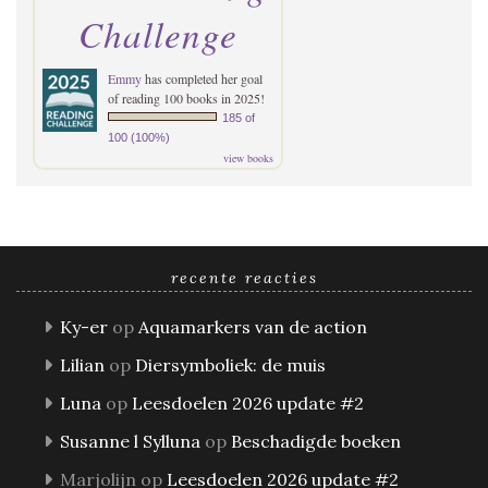
Challenge
Emmy
has completed her goal
of reading 100 books in 2025!
185 of
100 (100%)
view books
recente reacties
Ky-er
op
Aquamarkers van de action
Lilian
op
Diersymboliek: de muis
Luna
op
Leesdoelen 2026 update #2
Susanne l Sylluna
op
Beschadigde boeken
Marjolijn
op
Leesdoelen 2026 update #2