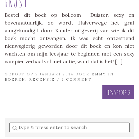
FROST
Bestel dit boek op bol.com Duister, sexy en
bovennatuurlijk, zo wordt Halverwege het graf
aangekondigd door Xander uitgeverij van wie ik dit
boek mocht ontvangen. Ik was echt ontzettend
nieuwsgierig geworden door dit boek en kon niet
wachten om mijn leesjaar te beginnen met een sexy
vampier verhaal vol met actie, want dat is het! […]
GEPOST OP 5 JANUARI 2014 DOOR
EMMY
IN
BOEKEN
,
RECENSIE
/
1 COMMENT
Lees verder »
Enter
a