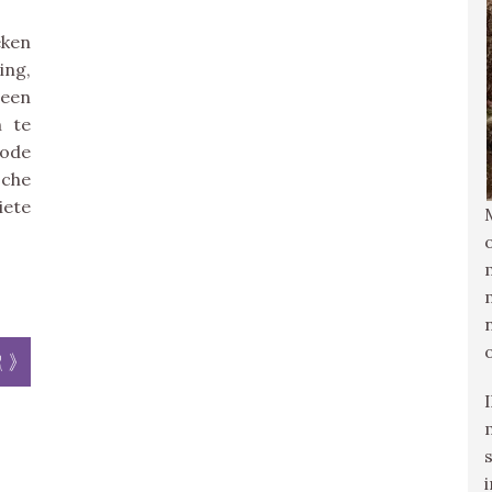
eken
ng,
 een
n te
ode
sche
iete
r »