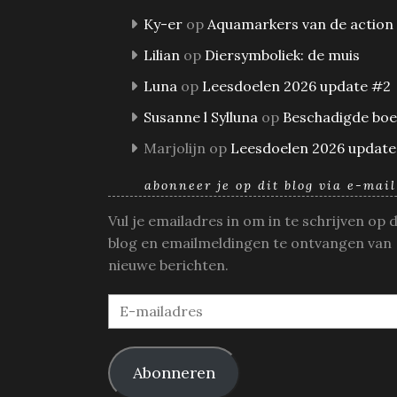
Ky-er
op
Aquamarkers van de action
Lilian
op
Diersymboliek: de muis
Luna
op
Leesdoelen 2026 update #2
Susanne l Sylluna
op
Beschadigde bo
Marjolijn
op
Leesdoelen 2026 update
abonneer je op dit blog via e-mail
Vul je emailadres in om in te schrijven op 
blog en emailmeldingen te ontvangen van
nieuwe berichten.
E-
mailadres
Abonneren