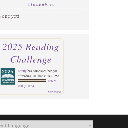
binnenkort
None yet!
2025 Reading
Challenge
Emmy
has completed her goal
of reading 100 books in 2025!
185 of
100 (100%)
view books