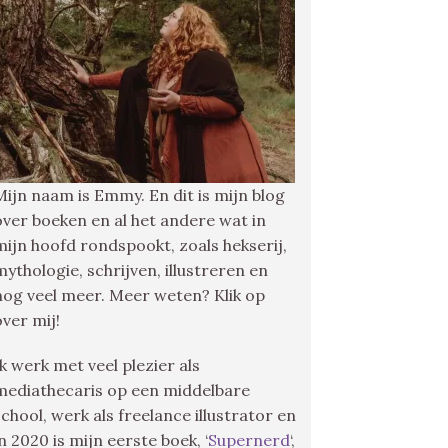
Mijn naam is Emmy. En dit is mijn blog
over boeken en al het andere wat in
mijn hoofd rondspookt, zoals hekserij,
mythologie, schrijven, illustreren en
nog veel meer. Meer weten? Klik op
over mij!
Ik werk met veel plezier als
mediathecaris op een middelbare
school, werk als freelance illustrator en
in 2020 is mijn eerste boek, ‘
Supernerd
‘,