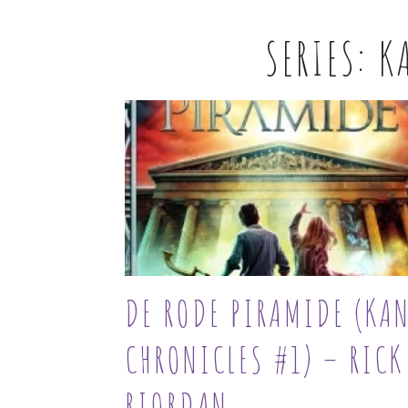
SERIES:
K
DE RODE PIRAMIDE (KA
CHRONICLES #1) – RICK
RIORDAN