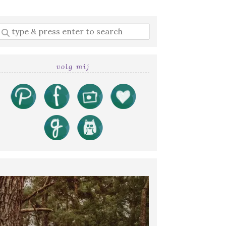
Enter
a
search
query
volg mij