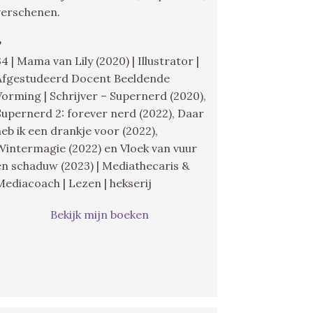
verschenen.
♥
34 | Mama van Lily (2020) | Illustrator |
Afgestudeerd Docent Beeldende
Vorming | Schrijver – Supernerd (2020),
Supernerd 2: forever nerd (2022), Daar
heb ik een drankje voor (2022),
Wintermagie (2022) en Vloek van vuur
en schaduw (2023) | Mediathecaris &
Mediacoach | Lezen | hekserij
Bekijk mijn boeken