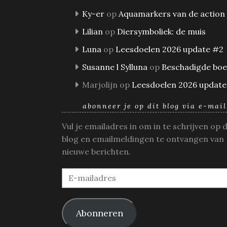
Ky-er
op
Aquamarkers van de action
Lilian
op
Diersymboliek: de muis
Luna
op
Leesdoelen 2026 update #2
Susanne l Sylluna
op
Beschadigde bo
Marjolijn
op
Leesdoelen 2026 update
abonneer je op dit blog via e-mail
Vul je emailadres in om in te schrijven op 
blog en emailmeldingen te ontvangen van
nieuwe berichten.
E-
mailadres
Abonneren