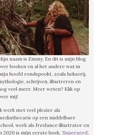
Mijn naam is Emmy. En dit is mijn blog
over boeken en al het andere wat in
mijn hoofd rondspookt, zoals hekserij,
mythologie, schrijven, illustreren en
nog veel meer. Meer weten? Klik op
over mij!
Ik werk met veel plezier als
mediathecaris op een middelbare
school, werk als freelance illustrator en
in 2020 is mijn eerste boek, ‘
Supernerd
‘,