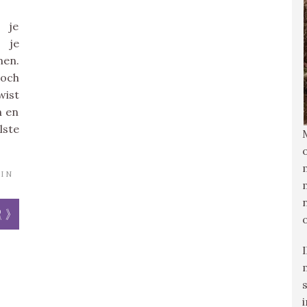
 je
 je
men.
Toch
wist
n en
lste
IN
r »