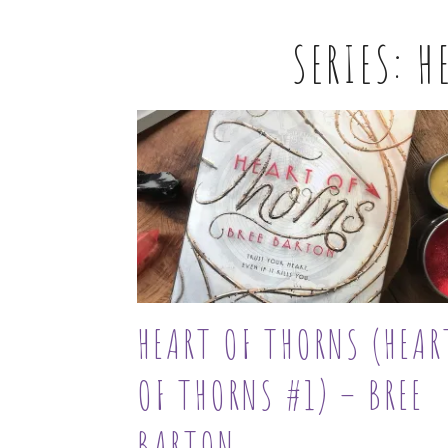
SERIES:
H
HEART OF THORNS (HEAR
OF THORNS #1) – BREE
BARTON