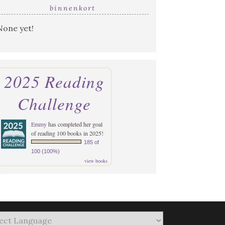
binnenkort
None yet!
2025 Reading
Challenge
Emmy
has completed her goal
of reading 100 books in 2025!
185 of
100 (100%)
view books