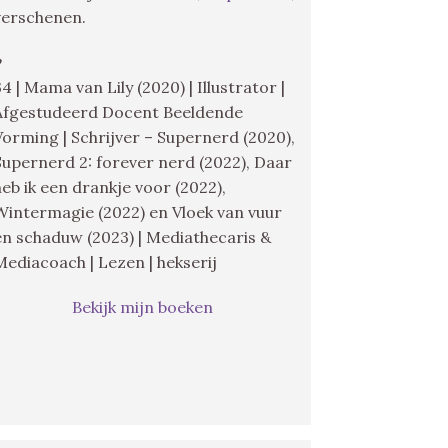
verschenen.
♥
34 | Mama van Lily (2020) | Illustrator |
Afgestudeerd Docent Beeldende
Vorming | Schrijver – Supernerd (2020),
Supernerd 2: forever nerd (2022), Daar
heb ik een drankje voor (2022),
Wintermagie (2022) en Vloek van vuur
en schaduw (2023) | Mediathecaris &
Mediacoach | Lezen | hekserij
Bekijk mijn boeken