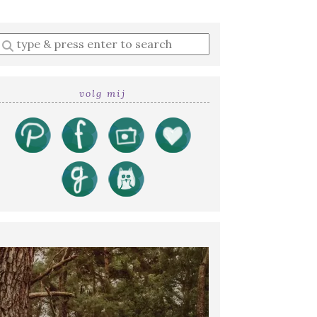
Enter
a
search
query
volg mij