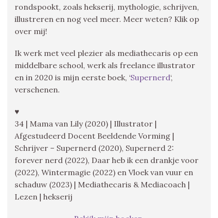
rondspookt, zoals hekserij, mythologie, schrijven,
illustreren en nog veel meer. Meer weten? Klik op
over mij!
Ik werk met veel plezier als mediathecaris op een
middelbare school, werk als freelance illustrator
en in 2020 is mijn eerste boek, ‘
Supernerd
‘,
verschenen.
♥
34 | Mama van Lily (2020) | Illustrator |
Afgestudeerd Docent Beeldende Vorming |
Schrijver – Supernerd (2020), Supernerd 2:
forever nerd (2022), Daar heb ik een drankje voor
(2022), Wintermagie (2022) en Vloek van vuur en
schaduw (2023) | Mediathecaris & Mediacoach |
Lezen | hekserij