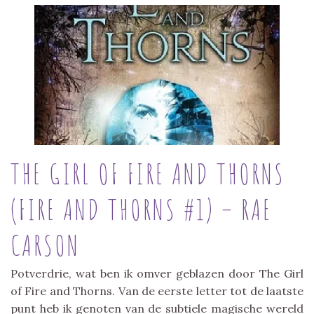
THE GIRL OF FIRE AND THORNS
(FIRE AND THORNS #1) – RAE
CARSON
Potverdrie, wat ben ik omver geblazen door The Girl
of Fire and Thorns. Van de eerste letter tot de laatste
punt heb ik genoten van de subtiele magische wereld