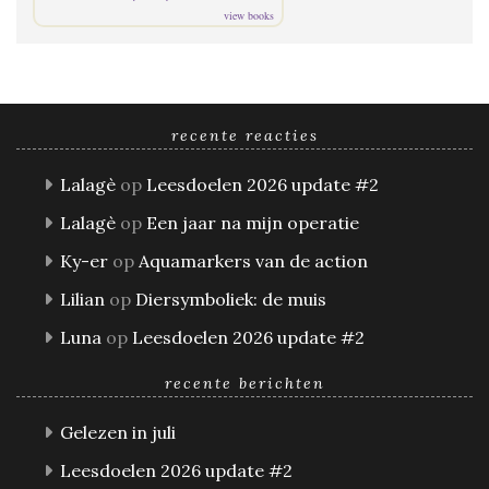
view books
recente reacties
Lalagè
op
Leesdoelen 2026 update #2
Lalagè
op
Een jaar na mijn operatie
Ky-er
op
Aquamarkers van de action
Lilian
op
Diersymboliek: de muis
Luna
op
Leesdoelen 2026 update #2
recente berichten
Gelezen in juli
Leesdoelen 2026 update #2