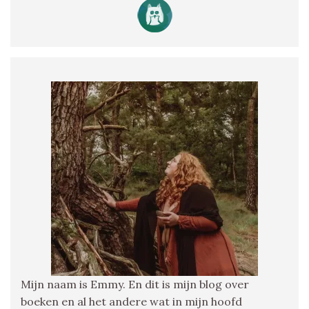
Mijn naam is Emmy. En dit is mijn blog over
boeken en al het andere wat in mijn hoofd