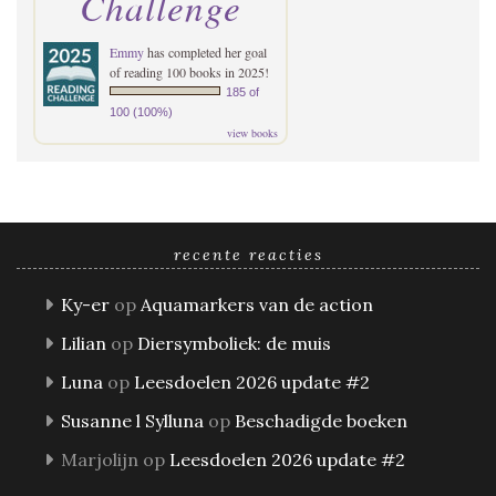
Challenge
Emmy
has completed her goal
of reading 100 books in 2025!
185 of
100 (100%)
view books
recente reacties
Ky-er
op
Aquamarkers van de action
Lilian
op
Diersymboliek: de muis
Luna
op
Leesdoelen 2026 update #2
Susanne l Sylluna
op
Beschadigde boeken
Marjolijn
op
Leesdoelen 2026 update #2