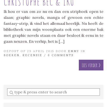
CHRISTOPHE BEC & IKO
Ik hou er van om zo nu en dan een stripboek open te
slaan; graphic novels, manga of gewoon een echte
fantasy-strip, ik vind het allemaal heerlijk. Nu heeft de
bibliotheek van mijn woonplaats ook een enorme bak
met graphic novels staan en daar besloot ik eens in te
gaan neuzen. En verhip, het is […]
GEPOST OP 29 APRIL 2015 DOOR
EMMY
IN
BOEKEN
,
RECENSIE
/
0 COMMENTS
Lees verder »
Enter
a
search