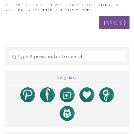
GEPOST OP 18 DECEMBER 2019 DOOR
EMMY
IN
BOEKEN
,
RECENSIE
/
0 COMMENTS
Lees verder »
Enter
a
search
query
volg mij