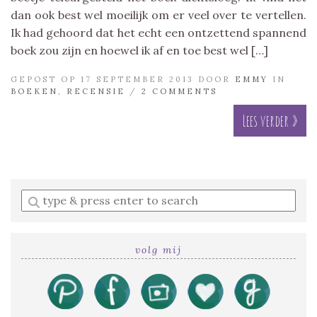
dan ook best wel moeilijk om er veel over te vertellen.
Ik had gehoord dat het echt een ontzettend spannend
boek zou zijn en hoewel ik af en toe best wel […]
GEPOST OP 17 SEPTEMBER 2013 DOOR
EMMY
IN
BOEKEN
,
RECENSIE
/
2 COMMENTS
Lees verder »
Enter
a
search
query
volg mij