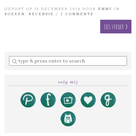
GEPOST OP 15 DECEMBER 2014 DOOR
EMMY
IN
BOEKEN
,
RECENSIE
/
2 COMMENTS
Lees verder »
Enter
a
search
query
volg mij