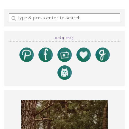
Enter
a
search
query
volg mij