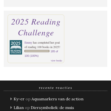
2025 Reading
Challenge
Emmy
has completed her goal
of reading 100 books in 2025!
185 of
100 (100%)
view books
recente reacties
Ky-er
op
Aquamarkers van de action
Lilian
op
Diersymboliek: de muis