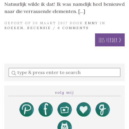
Natuurlijk wilde ik dat! Ik was namelijk heel benieuwd
naar die verrassende elementen. […]
GEPOST OP 30 MAART 2017 DOOR
EMMY
IN
BOEKEN
,
RECENSIE
/
0 COMMENTS
Lees verder »
Enter
a
search
query
volg mij