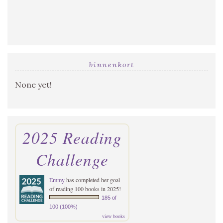
binnenkort
None yet!
2025 Reading
Challenge
Emmy
has completed her goal
of reading 100 books in 2025!
185 of
100 (100%)
view books