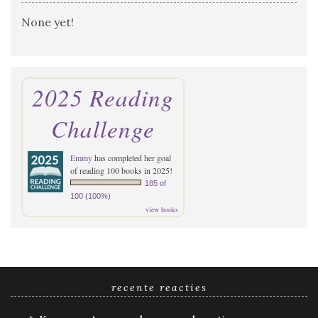
None yet!
2025 Reading
Challenge
Emmy
has completed her goal
of reading 100 books in 2025!
185 of
100 (100%)
view books
recente reacties