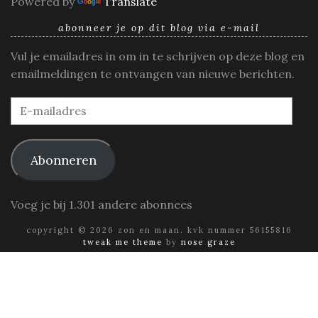
Powered by
Translate
abonneer je op dit blog via e-mail
Vul je emailadres in om in te schrijven op deze blog en
emailmeldingen te ontvangen van nieuwe berichten.
E-
mailadres
Abonneren
Voeg je bij 1.301 andere abonnees
copyright © 2026 zon en maan. kvk nummer 56155816
tweak me theme
by
nose graze