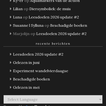
Ky-er
op
Aquamarkers van de action
Lilian
op
Diersymboliek: de muis
Luna
op
Leesdoelen 2026 update #2
Susanne l Sylluna
op
Beschadigde boeken
Marjolijn
op
Leesdoelen 2026 update #2
recente berichten
Leesdoelen 2026 update #2
Gelezen in juni
Experiment wandelvierdaagse
Beschadigde boeken
Gelezen in mei