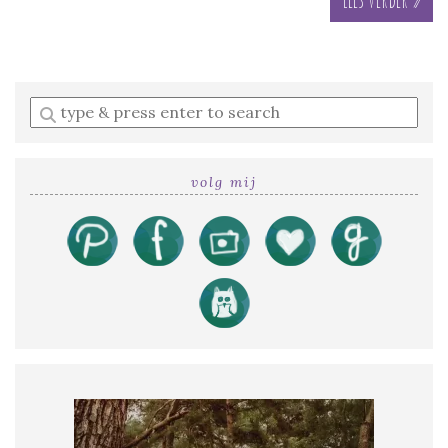
Enter
a
search
query
volg mij